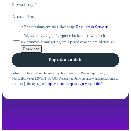
Nazwa firmy
*
*
Zapoznałam/em się i akceptuję
Regulamin Serwisu
*
Wyrażam zgodę na bezpośredni kontakt w celach
związanych z marketingiem i przedstawieniem oferty, w
tym z wykorzystaniem telekomunikacyjnych urządzeń
Rozwiń
końcowych i środków komunikacji elektronicznej przez
Poproś o kontakt
bolttech Poland sp. z o.o. z siedzibą w Warszawie (00-846)
przy ul. Marszałkowskiej 126/134 oraz przez iMad sp. z
o.o. z siedzibą w Warszawie (00-846) przy ul.
Administratorem danych osobowych jest bolttech Poland sp. z o.o., ul.
Marszałkowska 126/134, 00-008 Warszawa Dane są przetwarzane zgodnie z
Marszałkowskiej 126/134
informacją dostępną pod
https://bolttech.io/poland/privacy-notice/
.