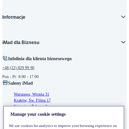
Informacje
iMad dla Biznesu
Infolinia dla klienta biznesowego
+48 (22) 829 99 90
Pon - Pt:
8:00 - 17:00
Salony iMad
Warszawa, Wronia 31
Kraków, Św. Filipa 17
Katowice, Żelazna 2
Wrocław, Pl. Nowy Targ 28
Manage your cookie settings
Konstancin-Jeziorna, CH, Stara Papiernia
We use cookies for analytics to improve your browsing experience on