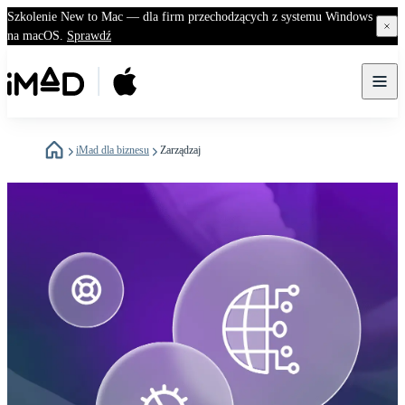
Szkolenie New to Mac — dla firm przechodzących z systemu Windows
na macOS.
Sprawdź
Kup lub
Odsprzedaj
Naprawiaj
iMad dla biznesu
Zarządzaj
wynajmij
Chroń
Zarządzaj