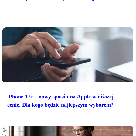
iPhone 17e – nowy sposób na Apple w niższej
cenie. Dla kogo będzie najlepszym wyborem?