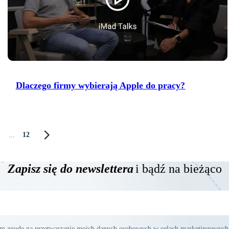
Dlaczego firmy wybierają Apple do pracy?
...
12
Zapisz się do newslettera
i bądź na bieżąco
am zgodę na przetwarzanie moich danych osobowych w celach marketingowych