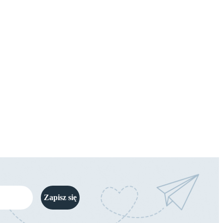
Zapisz się
.