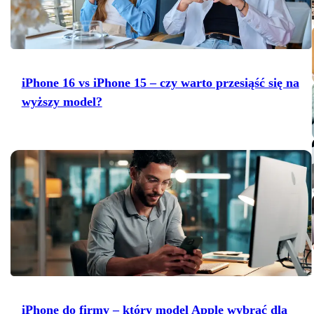
Mac Studio
iPhone 16 vs iPhone 15 – czy warto przesiąść się na
wyższy model?
iPhone do firmy – który model Apple wybrać dla