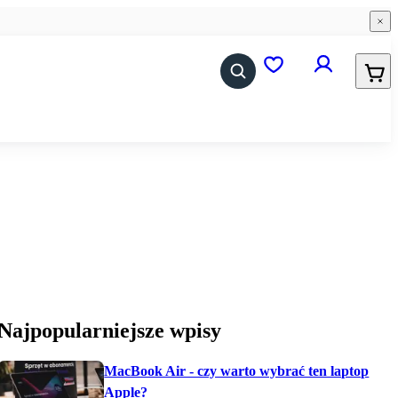
0
0
iMadCare
Akcesoria
iPhone
Akcesoria iPhone
iPad
Akcesoria iPad
AirPods
Akcesoria Apple Watch
Watch
Akcesoria Mac
Najpopularniejsze wpisy
MacBook
AirTag
MacBook Air - czy warto wybrać ten laptop
Pozostałe Mac
AirPods
Apple?