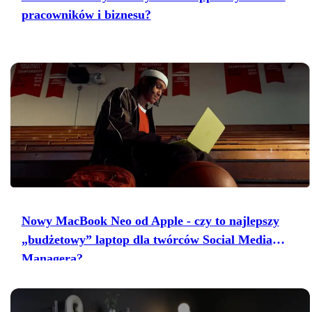
pracowników i biznesu?
Nowy MacBook Neo od Apple - czy to najlepszy
„budżetowy” laptop dla twórców Social Media
Managera?