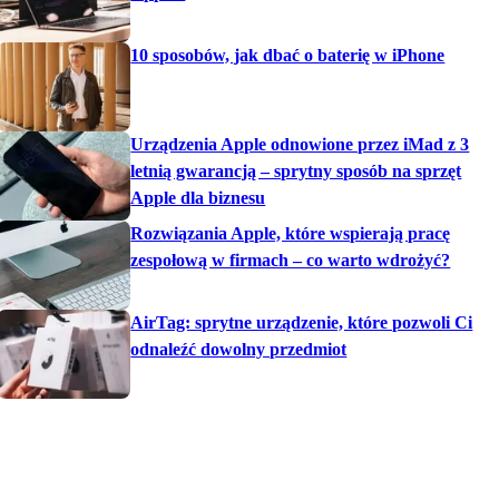
10 sposobów, jak dbać o baterię w iPhone
Urządzenia Apple odnowione przez iMad z 3
letnią gwarancją – sprytny sposób na sprzęt
Apple dla biznesu
Rozwiązania Apple, które wspierają pracę
zespołową w firmach – co warto wdrożyć?
AirTag: sprytne urządzenie, które pozwoli Ci
odnaleźć dowolny przedmiot