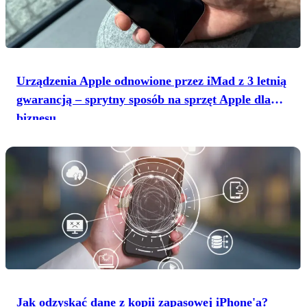
iPhone 16
Urządzenia Apple odnowione przez iMad z 3 letnią
gwarancją – sprytny sposób na sprzęt Apple dla
biznesu
Jak odzyskać dane z kopii zapasowej iPhone'a?