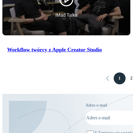
Workflow twórcy z Apple Creator Studio
1
2
Adres e-mail
*
Zapisując się wyraż