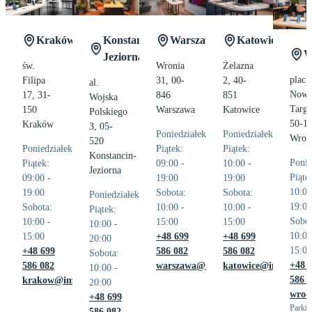
M
mini
17 Pro
MacBooka
Mac
Ekspertyza
Max
iPhone
Studio
Kraków
Konstancin-
Warszawa
Katowice
16
W
Jeziorna
św.
Wronia
Żelazna
plac
Filipa
31, 00-
2, 40-
al.
Now
17, 31-
846
851
Wojska
Targ 
150
Warszawa
Katowice
Polskiego
50-1
Kraków
3, 05-
Poniedziałek-
Poniedziałek-
Wroc
520
Poniedziałek-
Piątek:
Piątek:
Konstancin-
Ponie
Piątek:
09:00 -
10:00 -
Jeziorna
Piąte
09:00 -
19:00
19:00
10:00
19:00
Sobota:
Sobota:
Poniedziałek-
19:00
Sobota:
10:00 -
10:00 -
Piątek:
Sobot
10:00 -
15:00
15:00
10:00 -
10:00
15:00
+48 699
+48 699
20:00
15:00
+48 699
586 082
586 082
Sobota:
+48 
586 082
warszawa@imad.pl
katowice@imad.pl
10:00 -
586 
krakow@imad.pl
20:00
wroc
+48 699
Parkin
586 082