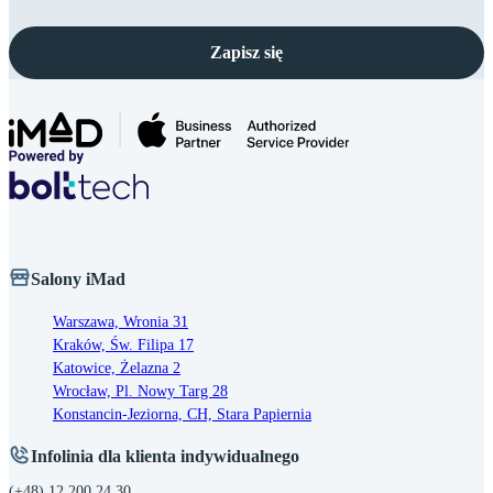
Zapisz się
Salony iMad
Warszawa, Wronia 31
Kraków, Św. Filipa 17
Katowice, Żelazna 2
Wrocław, Pl. Nowy Targ 28
Konstancin-Jeziorna, CH, Stara Papiernia
Infolinia dla klienta indywidualnego
(+48) 12 200 24 30