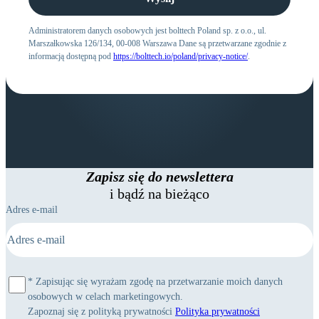
przy ul. Marszałkowskiej 126/134 oraz przez iMad sp. z
o.o. z siedzibą w Warszawie (00-846) przy ul.
Administratorem danych osobowych jest bolttech Poland sp. z o.o., ul.
Marszałkowska 126/134, 00-008 Warszawa Dane są przetwarzane zgodnie z
Marszałkowskiej 126/134
informacją dostępną pod
https://bolttech.io/poland/privacy-notice/
.
Zapisz się do newslettera
i bądź na bieżąco
Adres e-mail
*
Zapisując się wyrażam zgodę na przetwarzanie moich danych
osobowych w celach marketingowych.
Zapoznaj się z polityką prywatności
Polityka prywatności