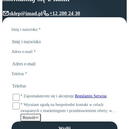
sklep@imad.pl
+12 200 24 30
Imię i nazwisko
*
Adres e-mail
*
Telefon
*
*
Zapoznałam/em się i akceptuję
Regulamin Serwisu
*
Wyrażam zgodę na bezpośredni kontakt w celach
związanych z marketingiem i przedstawieniem oferty, w
tym z wykorzystaniem telekomunikacyjnych urządzeń
Rozwiń
końcowych i środków komunikacji elektronicznej przez
Wyślij
bolttech Poland sp. z o.o. z siedzibą w Warszawie (00-846)