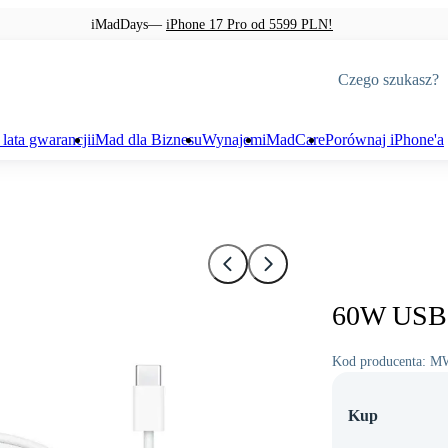
iMadDays—
iPhone 17 Pro od 5599 PLN!
 lata gwarancji
iMad dla Biznesu
Wynajem
iMadCare
Porównaj iPhone'a
wę
Mac
Apple Watch
na wyświetlacza
Odnowione przez iMad
Watch Ultra 3
na baterii
MacBook Neo
Watch Series 11
60W USB-
na tylnego szkła
MacBook Air
Watch Series 10
a diagnoza iPhonea
MacBook Pro
Watch SE 3
Kod producenta:
MW
czenie i diagnoza MacBooka
iMac
Kup
rtyza
Mac mini