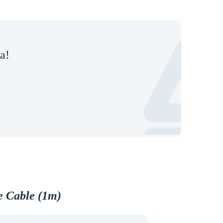
a!
e Cable (1m)