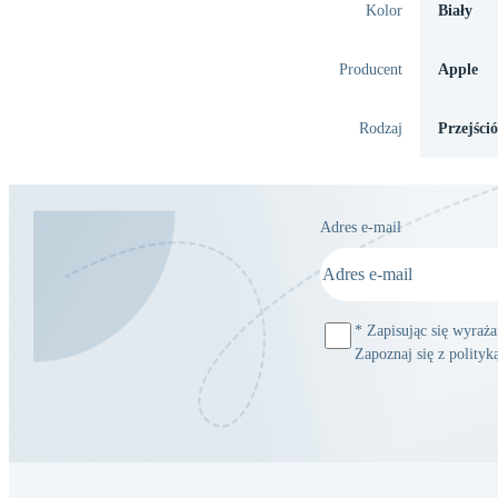
Kolor
Biały
Producent
Apple
Rodzaj
Przejści
Adres e-mail
*
Zapisując się wyraż
Zapoznaj się z polity