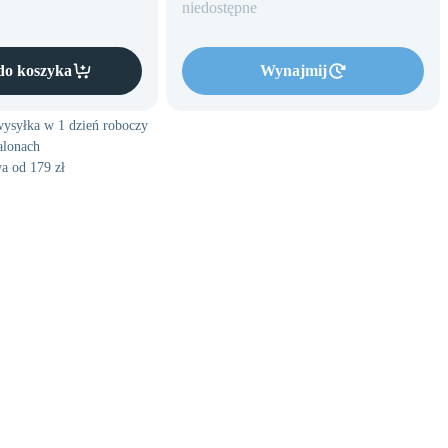
niedostępne
do koszyka
Wynajmij
ysyłka w 1 dzień roboczy
alonach
a od 179 zł