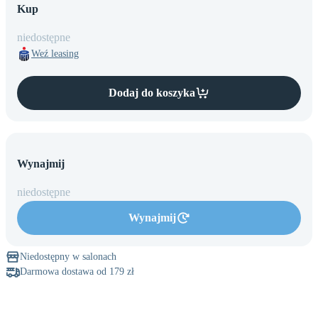
M
mini
17 Pro
Kup
MacBooka
Mac
Ekspertyza
Max
iPhone
Studio
niedostępne
16
Weź leasing
Dodaj do koszyka
Wynajmij
niedostępne
Wynajmij
Niedostępny w salonach
Darmowa dostawa od 179 zł