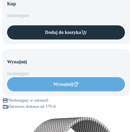
M
mini
17 Pro
Kup
MacBooka
Mac
Ekspertyza
Max
iPhone
Studio
niedostępne
16
Dodaj do koszyka
Wynajmij
niedostępne
Wynajmij
Niedostępny w salonach
Darmowa dostawa od 179 zł