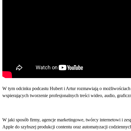
W tym odcinku podcastu Hubert i Artur rozmawiają o możliwościach 
wspierających tworzenie profesjonalnych treści wideo, audio, graficz
W jaki sposób firmy, agencje marketingowe, twórcy internetowi i z
Apple do szybszej produkcji contentu oraz automatyzacji codziennych