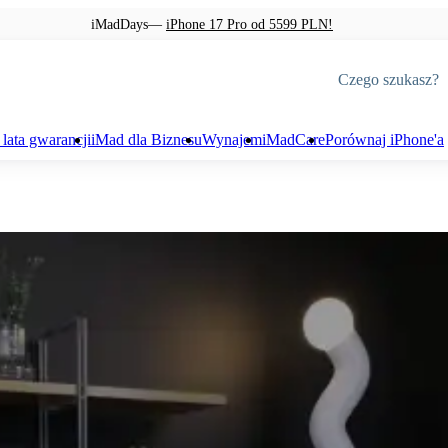
iMadDays—
iPhone 17 Pro od 5599 PLN!
 lata gwarancji
iMad dla Biznesu
Wynajem
iMadCare
Porównaj iPhone'a
wę
Mac
Apple Watch
na wyświetlacza
Odnowione przez iMad
Watch Ultra 3
na baterii
MacBook Neo
Watch Series 11
na tylnego szkła
MacBook Air
Watch Series 10
a diagnoza iPhonea
MacBook Pro
Watch SE 3
czenie i diagnoza MacBooka
iMac
rtyza
Mac mini