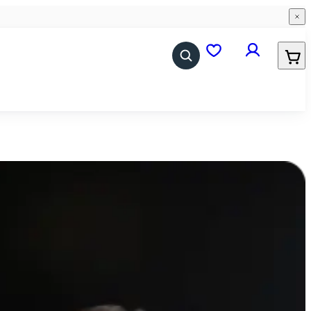
0
0
iMadCare
Akcesoria
iPhone
Akcesoria iPhone
iPad
Akcesoria iPad
AirPods
Akcesoria Apple Watch
Watch
Akcesoria Mac
MacBook
AirTag
Pozostałe Mac
AirPods