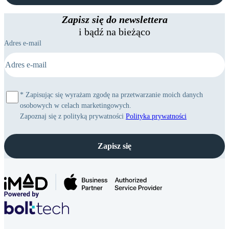
M
mini
17 Pro
MacBooka
Mac
Ekspertyza
Max
Zapisz się do newslettera
iPhone
Studio
i bądź na bieżąco
16
Adres e-mail
*
Zapisując się wyrażam zgodę na przetwarzanie moich danych
osobowych w celach marketingowych.
Zapoznaj się z polityką prywatności
Polityka prywatności
Zapisz się