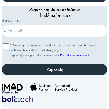
M
mini
17 Pro
MacBooka
Mac
Ekspertyza
Max
Zapisz się do newslettera
iPhone
Studio
i bądź na bieżąco
16
Adres e-mail
*
Zapisując się wyrażam zgodę na przetwarzanie moich danych
osobowych w celach marketingowych.
Zapoznaj się z polityką prywatności
Polityka prywatności
Zapisz się