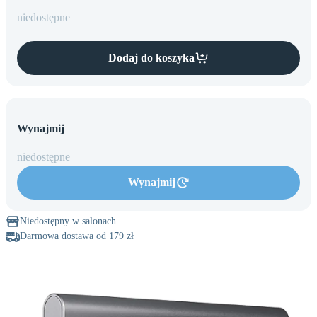
M
mini
17 Pro
MacBooka
niedostępne
Mac
Ekspertyza
Max
iPhone
Studio
16
Dodaj do koszyka
Wynajmij
niedostępne
Wynajmij
Niedostępny w salonach
Darmowa dostawa od 179 zł