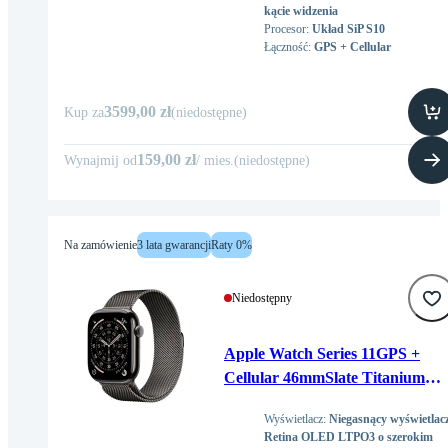
kącie widzenia
Procesor
:
Układ SiP S10
Łączność
:
GPS + Cellular
3599,00 zł
Kup za
(
niedostępne
)
159,00 zł
Wynajmij od
/
mies
.
(
niedostępne
)
Na zamówienie
3 lata gwarancji
Raty 0%
Niedostępny
Apple Watch Series 11GPS +
Cellular 46mmSlate Titanium
Case with Slate Milanese Loop -
Wyświetlacz
:
Niegasnący wyświetlac
S/M
Retina OLED LTPO3 o szerokim