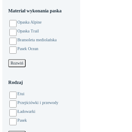
Materiał wykonania paska
Opaska Alpine
Opaska Trail
Bransoleta mediolańska
Pasek Ocean
Rozwiń
Rodzaj
Etui
Przejściówki i przewody
Ładowarki
Pasek