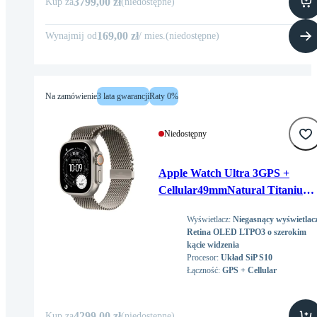
3799,00 zł
Kup za
(
niedostępne
)
169,00 zł
Wynajmij od
/
mies
.
(
niedostępne
)
Na zamówienie
3 lata gwarancji
Raty 0%
Niedostępny
Apple Watch Ultra 3GPS +
Cellular49mmNatural Titanium
Case with Natural Titanium
Wyświetlacz
:
Niegasnący wyświetlac
Milanese Loop - Medium
Retina OLED LTPO3 o szerokim
kącie widzenia
Procesor
:
Układ SiP S10
Łączność
:
GPS + Cellular
4299,00 zł
Kup za
(
niedostępne
)