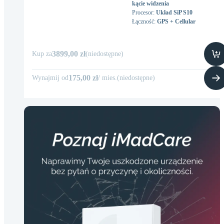
kącie widzenia
Procesor
:
Układ SiP S10
Łączność
:
GPS + Cellular
3899,00 zł
Kup za
(
niedostępne
)
175,00 zł
Wynajmij od
/
mies
.
(
niedostępne
)