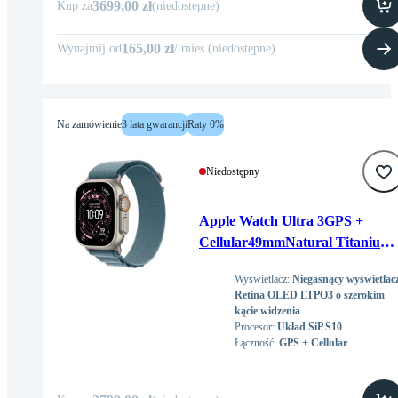
3699,00 zł
Kup za
(
niedostępne
)
165,00 zł
Wynajmij od
/
mies
.
(
niedostępne
)
Na zamówienie
3 lata gwarancji
Raty 0%
Niedostępny
Apple Watch Ultra 3GPS +
Cellular49mmNatural Titanium
Case with Light Blue Alpine Loo
Wyświetlacz
:
Niegasnący wyświetlac
- Large
Retina OLED LTPO3 o szerokim
kącie widzenia
Procesor
:
Układ SiP S10
Łączność
:
GPS + Cellular