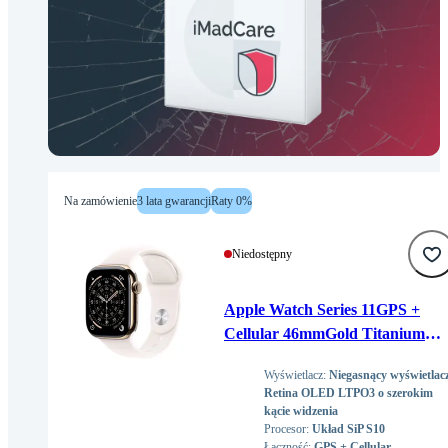
Na zamówienie
3 lata gwarancji
Raty 0%
Niedostępny
Apple Watch Series 11GPS +
Cellular 46mmGold Titanium
Case with Light Blush Sport
Wyświetlacz
:
Niegasnący wyświetlac
Band - S/M
Retina OLED LTPO3 o szerokim
kącie widzenia
Procesor
:
Układ SiP S10
Łączność
:
GPS + Cellular