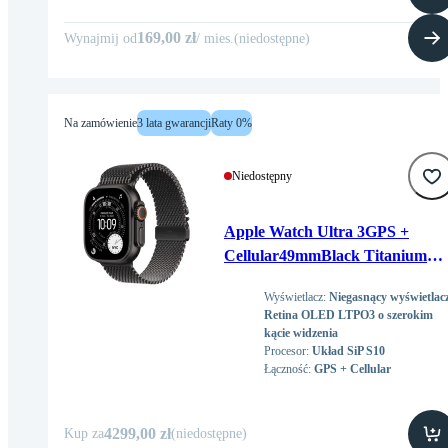
169,00 zł
Wynajmij od
/
mies
.
(
niedostępne
)
Na zamówienie
3 lata gwarancji
Raty 0%
Niedostępny
Apple Watch Ultra 3GPS +
Cellular49mmBlack Titanium
Case with Black Titanium
Wyświetlacz
:
Niegasnący wyświetlac
Milanese Loop - Small
Retina OLED LTPO3 o szerokim
kącie widzenia
Procesor
:
Układ SiP S10
Łączność
:
GPS + Cellular
4299,00 zł
Kup za
(
niedostępne
)