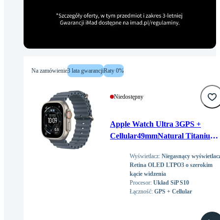
Na zamówienie
3 lata gwarancji
Raty 0%
Niedostępny
Apple Watch Ultra 3GPS +
Cellular49mmNatural Titanium
Case with Anchor Blue Ocean
Wyświetlacz
:
Niegasnący wyświetlac
Band
Retina OLED LTPO3 o szerokim
kącie widzenia
Procesor
:
Układ SiP S10
Łączność
:
GPS + Cellular