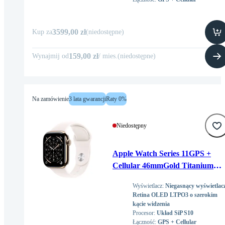
3599,00 zł
Kup za
(
niedostępne
)
159,00 zł
Wynajmij od
/
mies
.
(
niedostępne
)
Na zamówienie
3 lata gwarancji
Raty 0%
Niedostępny
Apple Watch Series 11GPS +
Cellular 46mmGold Titanium
Case with Light Blush Sport
Wyświetlacz
:
Niegasnący wyświetlac
Band - M/L
Retina OLED LTPO3 o szerokim
kącie widzenia
Procesor
:
Układ SiP S10
Łączność
:
GPS + Cellular