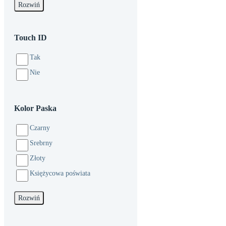
Rozwiń
Touch ID
Tak
Nie
Kolor Paska
Czarny
Srebrny
Złoty
Księżycowa poświata
Rozwiń