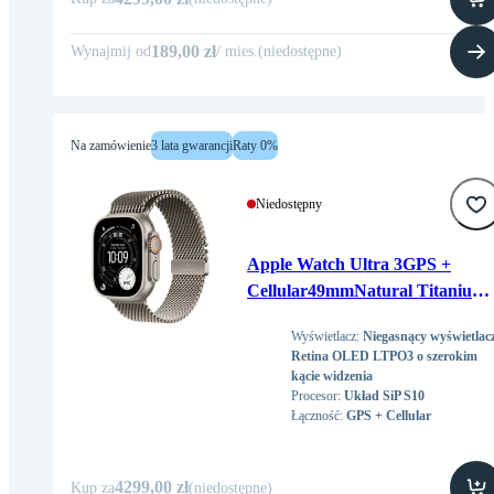
189,00 zł
Wynajmij od
/
mies
.
(
niedostępne
)
Na zamówienie
3 lata gwarancji
Raty 0%
Niedostępny
Apple Watch Ultra 3GPS +
Cellular49mmNatural Titanium
Case with Natural Titanium
Wyświetlacz
:
Niegasnący wyświetlac
Milanese Loop - Large
Retina OLED LTPO3 o szerokim
kącie widzenia
Procesor
:
Układ SiP S10
Łączność
:
GPS + Cellular
4299,00 zł
Kup za
(
niedostępne
)