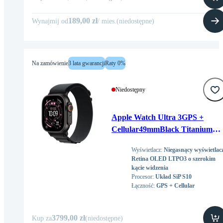
189,00 zł
Wynajmij od
/
mies
.
(
niedostępne
)
Na zamówienie
3 lata gwarancji
Raty 0%
Niedostępny
Apple Watch Ultra 3GPS +
Cellular49mmBlack Titanium
Case with Black Alpine Loop -
Wyświetlacz
:
Niegasnący wyświetlac
Small
Retina OLED LTPO3 o szerokim
kącie widzenia
Procesor
:
Układ SiP S10
Łączność
:
GPS + Cellular
3799,00 zł
Kup za
(
niedostępne
)