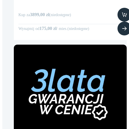
3899,00 zł
Kup za
(
niedostępne
)
175,00 zł
Wynajmij od
/
mies
.
(
niedostępne
)