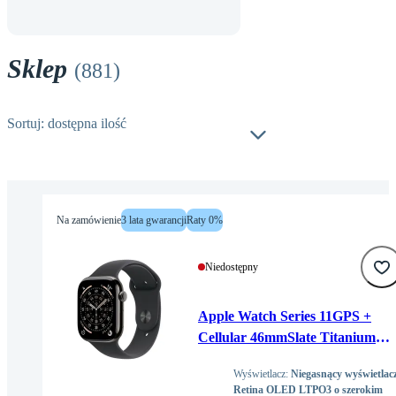
Sklep
(
881
)
Sortuj: dostępna ilość
Na zamówienie
3 lata gwarancji
Raty 0%
Niedostępny
Apple Watch Series 11GPS +
Cellular 46mmSlate Titanium
Case with Black Sport Band -
Wyświetlacz
:
Niegasnący wyświetlac
S/M
Retina OLED LTPO3 o szerokim