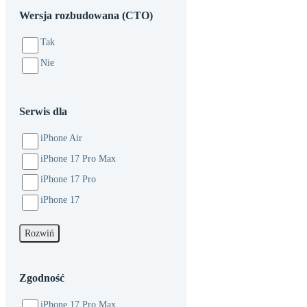
M
mini
17 Pro
MacBooka
Wersja rozbudowana (CTO)
Mac
Ekspertyza
Max
iPhone
Studio
Tak
16
Nie
Serwis dla
iPhone Air
iPhone 17 Pro Max
iPhone 17 Pro
iPhone 17
Rozwiń
Zgodność
iPhone 17 Pro Max