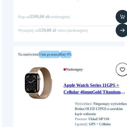
3599,00 zł
Kup za
(
niedostępne
)
159,00 zł
Wynajmij od
/
mies
.
(
niedostępne
)
Na zamówienie
3 lata gwarancji
Raty 0%
Niedostępny
Apple Watch Series 11GPS +
Cellular 46mmGold Titanium
Case with Gold Milanese Loop -
Wyświetlacz
:
Niegasnący wyświetlac
S/M
Retina OLED LTPO3 o szerokim
kącie widzenia
Procesor
:
Układ SiP S10
Łączność
:
GPS + Cellular