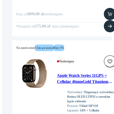
3899,00 zł
Kup za
(
niedostępne
)
175,00 zł
Wynajmij od
/
mies
.
(
niedostępne
)
Na zamówienie
3 lata gwarancji
Raty 0%
Niedostępny
Apple Watch Series 11GPS +
Cellular 46mmGold Titanium
Case with Gold Milanese Loop -
Wyświetlacz
:
Niegasnący wyświetlac
M/L
Retina OLED LTPO3 o szerokim
kącie widzenia
Procesor
:
Układ SiP S10
Łączność
:
GPS + Cellular