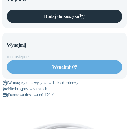
M
mini
17 Pro
MacBooka
Mac
Ekspertyza
Max
iPhone
Studio
Dodaj do koszyka
16
Wynajmij
niedostępne
Wynajmij
W magazynie - wysyłka w 1 dzień roboczy
Niedostępny w salonach
Darmowa dostawa od 179 zł